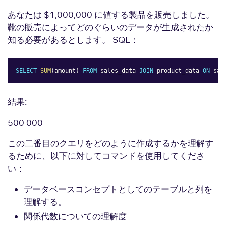
あなたは $1,000,000 に値する製品を販売しました。
靴の販売によってどのぐらいのデータが生成されたか
知る必要があるとします。 SQL：
SELECT
SUM
(
amount
)
FROM
 sales_data 
JOIN
 product_data 
ON
 sal
Copy
結果:
500 000
この二番目のクエリをどのように作成するかを理解す
るために、以下に対してコマンドを使用してくださ
い：
データベースコンセプトとしてのテーブルと列を
理解する。
関係代数についての理解度