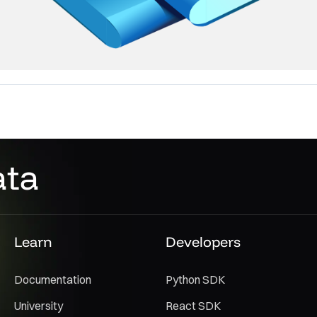
ata
Learn
Developers
Documentation
Python SDK
University
React SDK