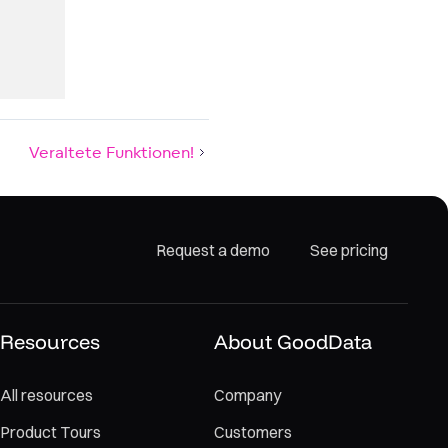
Veraltete Funktionen!
Request a demo
See pricing
Resources
About GoodData
All resources
Company
Product Tours
Customers