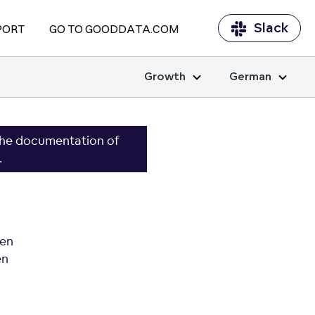
Slack
PORT
GO TO GOODDATA.COM
Growth
German
the documentation of
.
ten
en