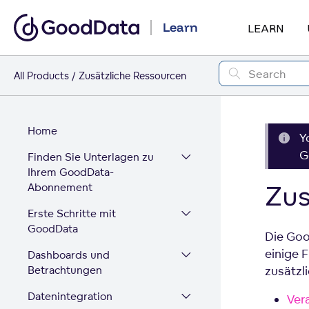
Learn
LEARN
All Products
Zusätzliche Ressourcen
Home
Y
G
Finden Sie Unterlagen zu
Ihrem GoodData-
Zus
Abonnement
Erste Schritte mit
GoodData
Die Goo
einige 
Dashboards und
Betrachtungen
zusätzl
Datenintegration
Ver