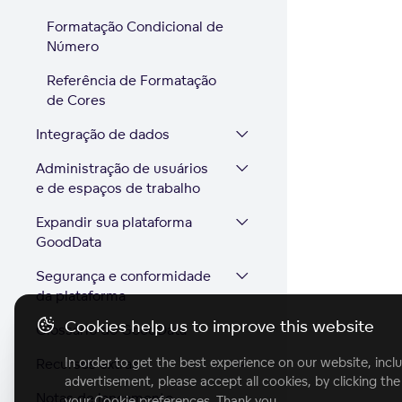
Formatação Condicional de
Número
Referência de Formatação
de Cores
Integração de dados
Administração de usuários
e de espaços de trabalho
Expandir sua plataforma
GoodData
Segurança e conformidade
da plataforma
Cookies help us to improve this website
Glossário do GoodData
In order to get the best experience on our website, inclu
Recursos extras
advertisement, please accept all cookies, by clicking th
Notas de lançamento
your Cookie preferences. Thank you.