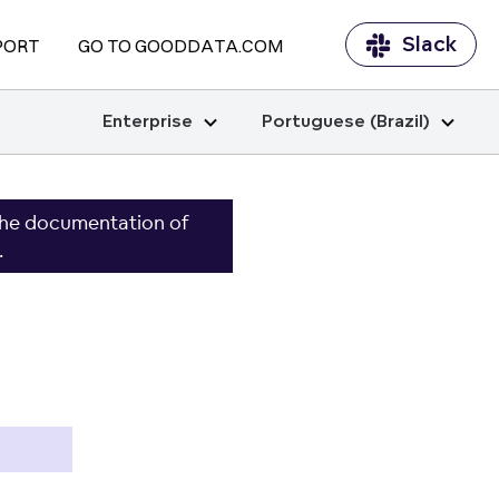
Slack
PORT
GO TO GOODDATA.COM
Enterprise
Portuguese (Brazil)
the documentation of
.