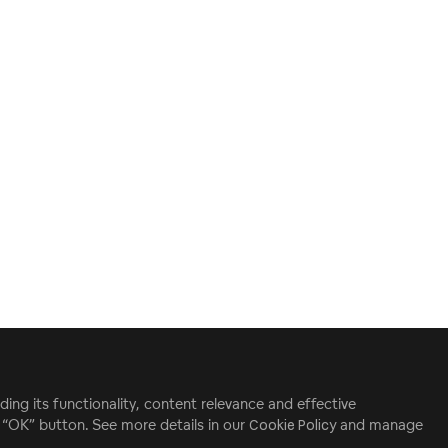
ding its functionality, content relevance and effective
e “OK” button. See more details in our
Cookie Policy
and manage