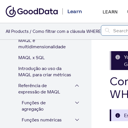
Importação de Paletas de
Learn
LEARN
Cores Personalizadas
MAQL - linguagem de
consulta analítica
All Products
Como filtrar com a cláusula WHERE
MAQL e
multidimensionalidade
Y
MAQL x SQL
G
Introdução ao uso da
MAQL para criar métricas
Com
Referência de
WH
expressão de MAQL
Funções de
agregação
E
Funções numéricas