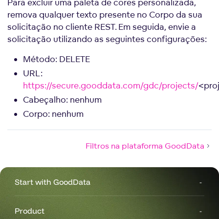
Para excluir uma paleta de cores personalizada,
remova qualquer texto presente no Corpo da sua
solicitação no cliente REST. Em seguida, envie a
solicitação utilizando as seguintes configurações:
Método: DELETE
URL:
https://secure.gooddata.com/gdc/projects/
<pro
Cabeçalho: nenhum
Corpo: nenhum
Filtros na plataforma GoodData
Start with GoodData
Product