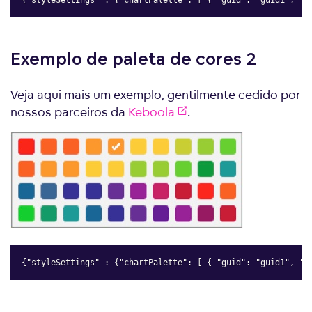
{"styleSettings" : {"chartPalette": [ { "guid": "guid1", "f
Copy
Exemplo de paleta de cores 2
Veja aqui mais um exemplo, gentilmente cedido por
nossos parceiros da
Keboola
.
{"styleSettings" : {"chartPalette": [ { "guid": "guid1", "f
Copy