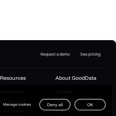
Request a demo
See pricing
Resources
About GoodData
All resources
Company
Product Tours
Customers
Deny all
OK
Manage cookies
Case Studies
Partners