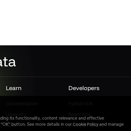
ata
Learn
Developers
Documentation
Python SDK
University
React SDK
ding its functionality, content relevance and effective
e “OK” button. See more details in our
Cookie Policy
and manage
Slack
Examples Gallery