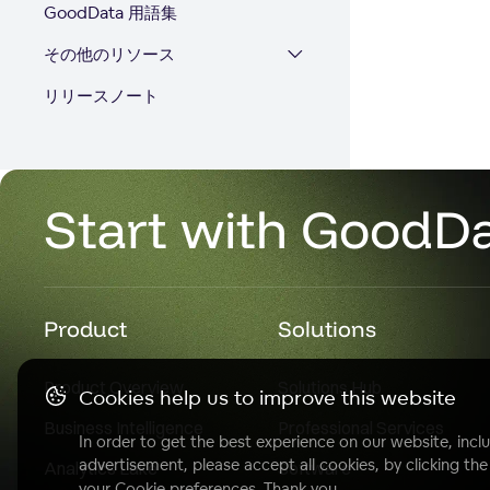
GoodData 用語集
その他のリソース
リリースノート
Start with GoodD
Product
Solutions
Product Overview
Solutions Hub
Cookies help us to improve this website
Business Intelligence
Professional Services
In order to get the best experience on our website, inclu
advertisement, please accept all cookies, by clicking th
Analytics Lake
Software
your Cookie preferences. Thank you.