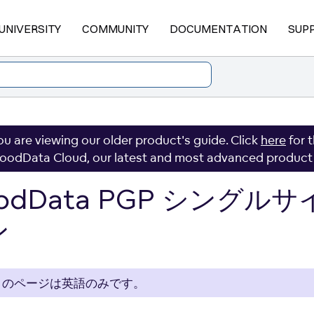
UNIVERSITY
COMMUNITY
DOCUMENTATION
SUP
ou are viewing our older product's guide. Click
here
for 
oodData Cloud, our latest and most advanced product
odData PGP シングルサ
ン
このページは英語のみです。