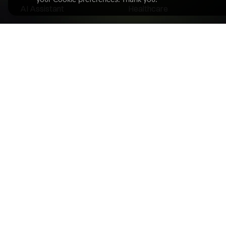
AI Assistant
Healthcare
Analytics as Code
E-commerce
Headless BI
Finance
Embedded Analytics
Insurance
Data Visualization
Real Estate
Data Monetization
Pharma
Query Acceleration
ESG
Security & Compliance
Restaurants
Banking