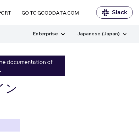
Slack
PORT
GO TO GOODDATA.COM
Enterprise
Japanese (Japan)
the documentation of
.
イン