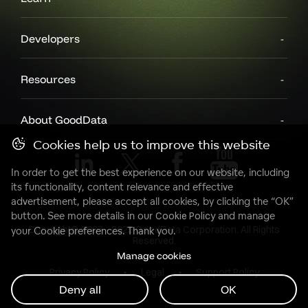
Developers
Resources
About GoodData
Cookies help us to improve this website
In order to get the best experience on our website, including
its functionality, content relevance and effective
advertisement, please accept all cookies, by clicking the “OK”
button. See more details in our
Cookie Policy
and manage
Copyright© 2007 - 2025 GoodData Corporation. All Rights
your Cookie preferences. Thank you.
Reserved.
Manage cookies
Privacy Policy
Legal
Support Policy
Deny all
OK