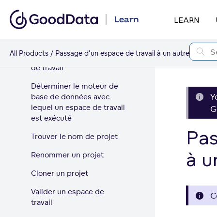
Trouver l'ID d'un espace
Learn
LEARN
de travail
Trouver le jeton
All Products
Passage d'un espace de travail à un autre
d'autorisation d'un espace
de travail
Déterminer le moteur de
Y
base de données avec
lequel un espace de travail
G
est exécuté
Pas
Trouver le nom de projet
à u
Renommer un projet
Cloner un projet
Valider un espace de
C
travail