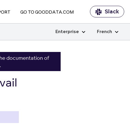
Slack
PORT
GO TO GOODDATA.COM
Enterprise
French
the documentation of
.
vail