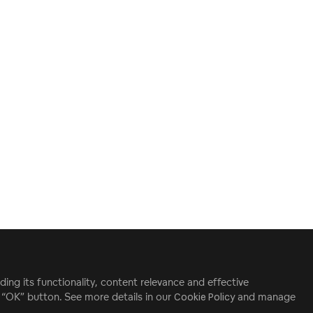
ding its functionality, content relevance and effective
e “OK” button. See more details in our
Cookie Policy
and manage