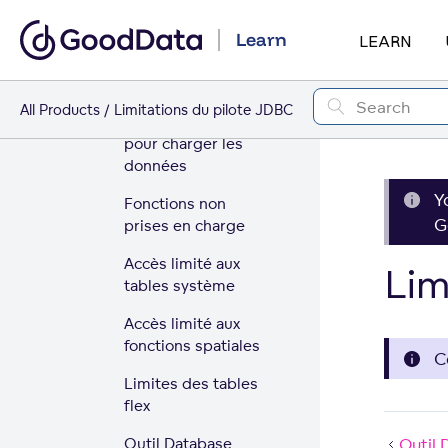
FROM LOCAL
Learn
pour charger les
LEARN
données
Utilisation de
All Products
Limitations du pilote JDBC
COPY FROM S3
pour charger les
données
Y
Fonctions non
G
prises en charge
Accès limité aux
Lim
tables système
Accès limité aux
fonctions spatiales
C
Limites des tables
flex
Outil Database
Outil 