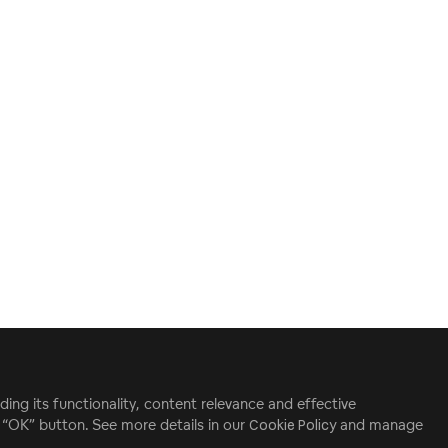
ding its functionality, content relevance and effective
e “OK” button. See more details in our
Cookie Policy
and manage