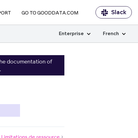
Slack
PORT
GO TO GOODDATA.COM
Enterprise
French
the documentation of
.
Limitations de ressource