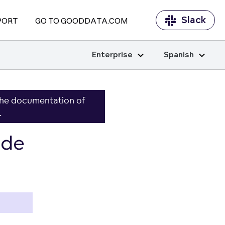
Slack
PORT
GO TO GOODDATA.COM
Enterprise
Spanish
the documentation of
.
 de