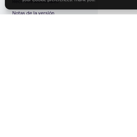
Recursos adicionales
Notas de la versión
Start with GoodD
Product
Solutions
Product Overview
Solutions Hub
Business Intelligence
Professional Services
Analytics Lake
Software
AI Assistant
Healthcare
Analytics as Code
E-commerce
Headless BI
Finance