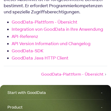
bestimmt. Er erfordert Programmierkompetenzen
und spezielle Zugriffsberechtigungen.
GoodData-Plattform - Übersicht
Integration von GoodData in Ihre Anwendung
API-Referenz
API Version Information und Changelog
GoodData-SDK
GoodData Java HTTP Client
GoodData-Plattform - Übersicht
Start with GoodData
Product