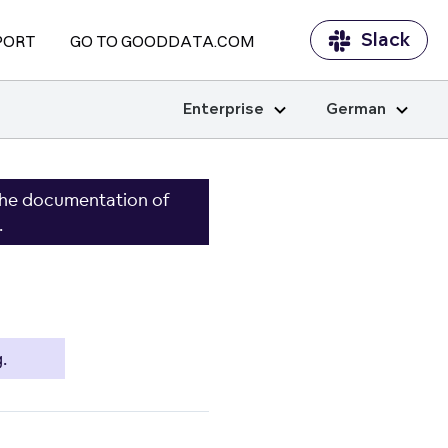
Slack
PORT
GO TO GOODDATA.COM
Enterprise
German
the documentation of
.
.