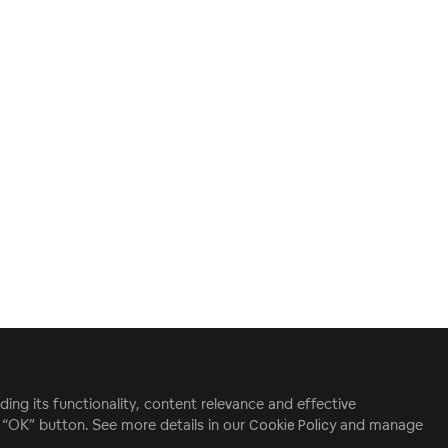
ding its functionality, content relevance and effective
e “OK” button. See more details in our
Cookie Policy
and manage