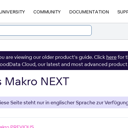
UNIVERSITY
COMMUNITY
DOCUMENTATION
SUP
ou are viewing our older product's guide. Click
here
for 
oodData Cloud, our latest and most advanced product
s Makro NEXT
iese Seite steht nur in englischer Sprache zur Verfügung
akro PREVIOUS