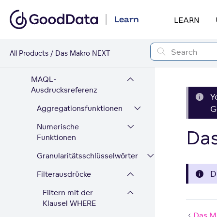
Multidimensionalität
Learn
LEARN
MAQL vs. SQL
Erste Schritte beim
Schrieben von Metriken
All Products
Das Makro NEXT
mit MAQL
MAQL-
Ausdrucksreferenz
Y
Aggregationsfunktionen
G
Numerische
Da
Funktionen
Granularitätsschlüsselwörter
D
Filterausdrücke
Filtern mit der
Klausel WHERE
Das M