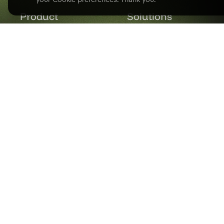
Product
Solutions
Product Overview
Solutions Hub
Business Intelligence
Professional Services
Analytics Lake
Software
AI Assistant
Healthcare
Analytics as Code
E-commerce
Headless BI
Finance
Embedded Analytics
Insurance
Data Visualization
Real Estate
Data Monetization
Pharma
Query Acceleration
ESG