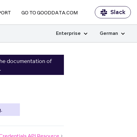
Slack
PORT
GO TO GOODDATA.COM
Enterprise
German
the documentation of
.
.
redentials API Resource