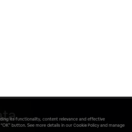
ata
ding its functionality, content relevance and effective
e “OK” button. See more details in our
Cookie Policy
and manage