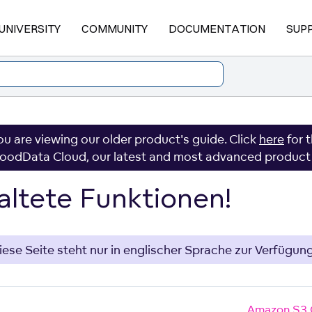
UNIVERSITY
COMMUNITY
DOCUMENTATION
SUP
ou are viewing our older product's guide. Click
here
for 
oodData Cloud, our latest and most advanced product
altete Funktionen!
iese Seite steht nur in englischer Sprache zur Verfügung
Amazon S3 C