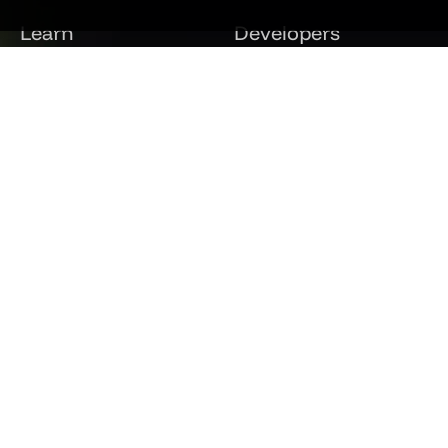
Learn
Developers
Documentation
Python SDK
University
React SDK
Slack
Examples Gallery
Support
API References
Certification Program
Release Notes