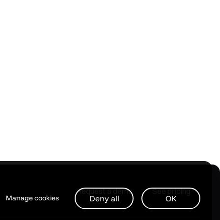
Request a demo
See pricing
Deny all
OK
Manage cookies