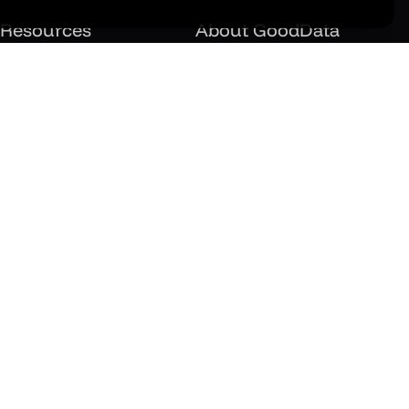
Resources
About GoodData
All resources
Company
Product Tours
Customers
Case Studies
Partners
White Papers
Careers
Analyst Reports
Newsroom
Videos
Brand
Webinars
Events
BI Blog