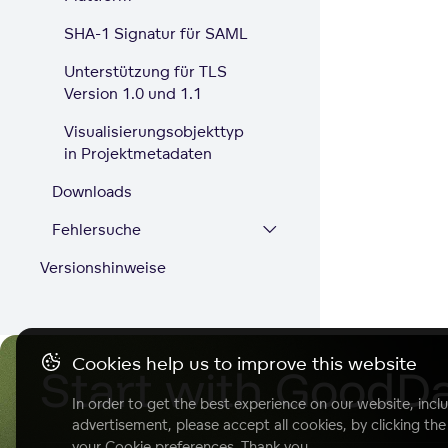
SHA-1 Signatur für SAML
Unterstützung für TLS
Version 1.0 und 1.1
Visualisierungsobjekttyp
in Projektmetadaten
Downloads
Fehlersuche
Versionshinweise
Cookies help us to improve this website
Start with GoodD
In order to get the best experience on our website, inclu
advertisement, please accept all cookies, by clicking th
your Cookie preferences. Thank you.