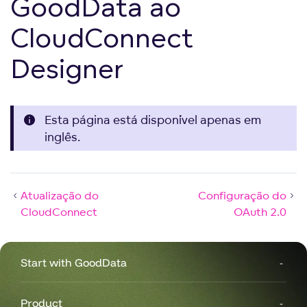
GoodData ao
CloudConnect
Designer
Esta página está disponível apenas em
inglês.
Atualização do
Configuração do
CloudConnect
OAuth 2.0
Start with GoodData
Product