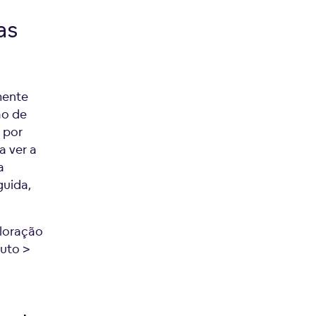
as
mente
ão de
 por
a ver a
a
guida,
loração
duto >