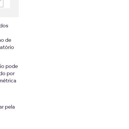
ados
ho de
atório
rio pode
ido por
métrica
r pela