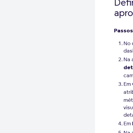
Defi
apro
Passos
No 
das
Na 
de
cam
Em
atr
mét
vis
det
Em
Na 