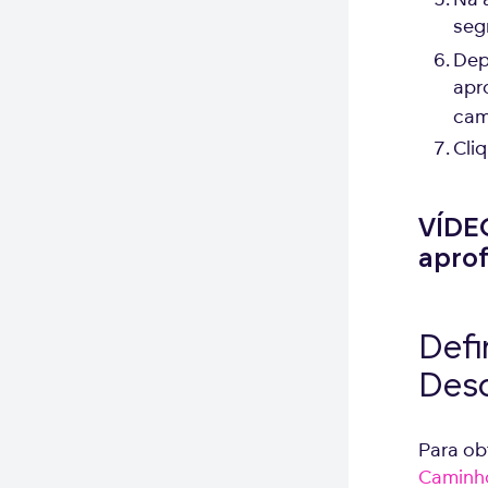
seg
Dep
apr
cam
Cli
VÍDE
aprof
Defi
Desc
Para ob
Caminho