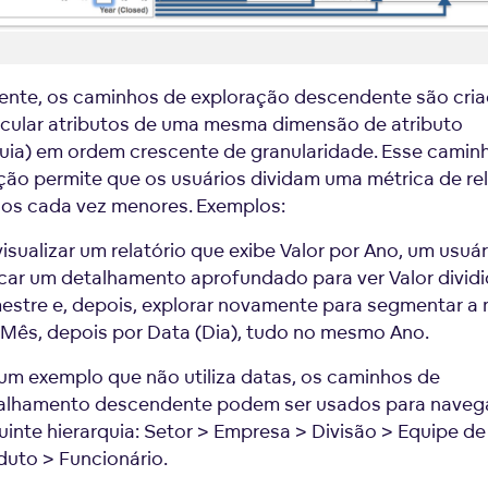
nte, os caminhos de exploração descendente são cri
ncular atributos de uma mesma dimensão de atributo
quia) em ordem crescente de granularidade. Esse camin
ção permite que os usuários dividam uma métrica de rel
os cada vez menores. Exemplos:
visualizar um relatório que exibe Valor por Ano, um usuá
icar um detalhamento aprofundado para ver Valor divid
mestre e, depois, explorar novamente para segmentar a 
 Mês, depois por Data (Dia), tudo no mesmo Ano.
um exemplo que não utiliza datas, os caminhos de
alhamento descendente podem ser usados para navega
uinte hierarquia: Setor > Empresa > Divisão > Equipe de
duto > Funcionário.