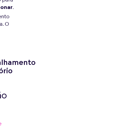
.
ionar
ento
a. O
talhamento
ório
ão
e