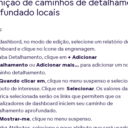
nição de caminhos de detalham
fundado locais
:
dashbord, no modo de edição, selecione um relatório d
hboard e clique no ícone da engrenagem.
aba Detalhamento, clique em
+ Adicionar
ou
para adicionar um n
talhamento
Adicionar mais…
inho detalhamento.
, clique no menu suspenso e seleci
Quando clicar em
ibuto de interesse. Clique em
. Os valores da
Selecionar
rica selecionada serão os links que permitem que os
ualizadores de dashboard iniciem seu caminho de
alhamento aprofundado.
, clique no menu suspenso.
Mostrar-me
aba Atributos, selecione o novo atributo que será usad