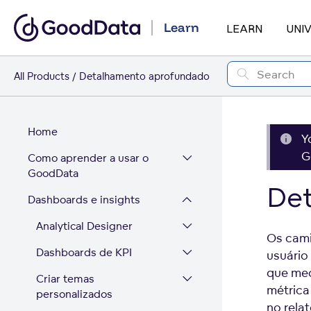
Learn
LEARN
UNI
All Products
Detalhamento aprofundado
Home
Y
G
Como aprender a usar o
GoodData
De
Dashboards e insights
Analytical Designer
Os cami
Dashboards de KPI
usuário 
que med
Criar temas
métrica
personalizados
no relat