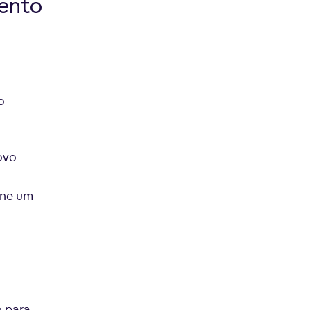
ento
o
ovo
one um
o para