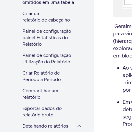
omitidos em uma tabela
Criar um
relatório de cabeçalho
Geralme
Painel de configuração
para vi
painel Estatísticas do
(hierar
Relatório
explora
em bloc
Painel de configuração
Utilização do Relatório
Ao 
Criar Relatório de
apl
Período a Período
Tri
por
Compartilhar um
relatório
Em 
Exportar dados do
det
relatório bruto
seg
Pro
Detalhando relatórios