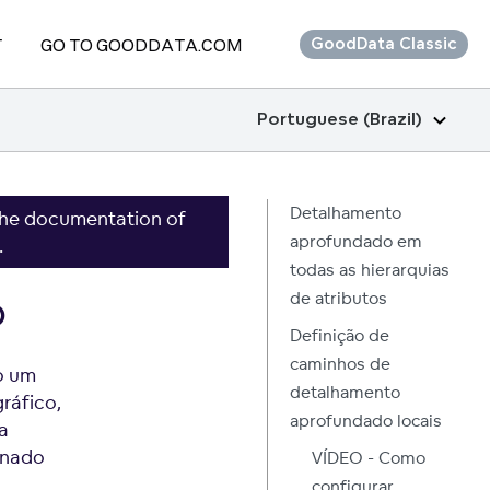
T
GO TO GOODDATA.COM
GoodData Classic
Portuguese (Brazil)
Detalhamento
the documentation of
aprofundado em
.
todas as hierarquias
o
de atributos
Definição de
caminhos de
o um
detalhamento
ráfico,
aprofundado locais
a
ionado
VÍDEO - Como
configurar