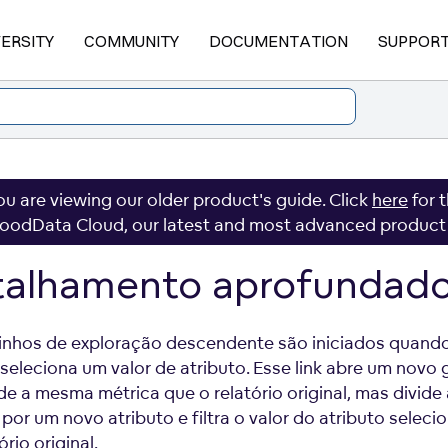
VERSITY
COMMUNITY
DOCUMENTATION
SUPPOR
ou are viewing our older product's guide. Click
here
for 
oodData Cloud, our latest and most advanced product
talhamento aprofundad
nhos de exploração descendente são iniciados quand
seleciona um valor de atributo. Esse link abre um novo g
e a mesma métrica que o relatório original, mas divide 
 por um novo atributo e filtra o valor do atributo selec
ório original.