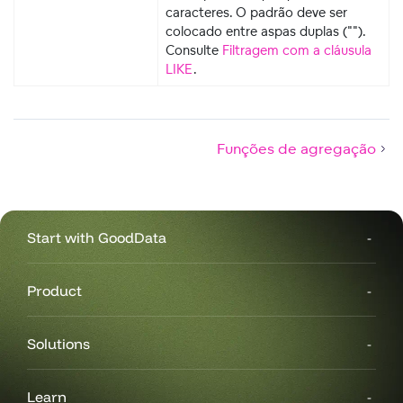
caracteres. O padrão deve ser
colocado entre aspas duplas ("").
Consulte
Filtragem com a cláusula
LIKE
.
Funções de agregação
Start with GoodData
Product
Solutions
Learn