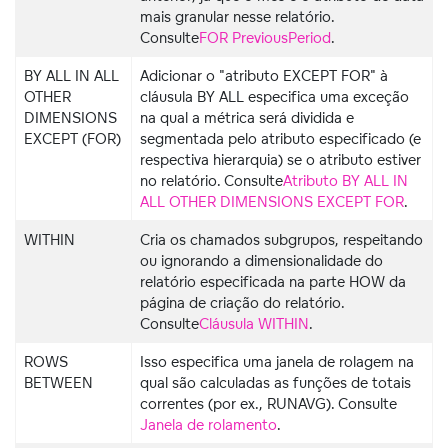
mais granular nesse relatório.
Consulte
FOR PreviousPeriod
.
BY ALL IN ALL
Adicionar o "atributo EXCEPT FOR" à
OTHER
cláusula BY ALL especifica uma exceção
DIMENSIONS
na qual a métrica será dividida e
EXCEPT (FOR)
segmentada pelo atributo especificado (e
respectiva hierarquia) se o atributo estiver
no relatório. Consulte
Atributo BY ALL IN
ALL OTHER DIMENSIONS EXCEPT FOR
.
WITHIN
Cria os chamados subgrupos, respeitando
ou ignorando a dimensionalidade do
relatório especificada na parte HOW da
página de criação do relatório.
Consulte
Cláusula WITHIN
.
ROWS
Isso especifica uma janela de rolagem na
BETWEEN
qual são calculadas as funções de totais
correntes (por ex., RUNAVG).
Consulte
Janela de rolamento
.