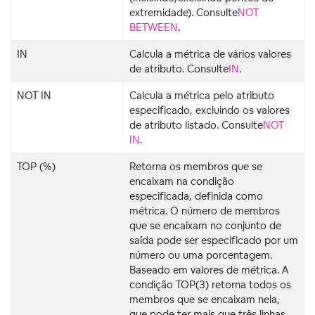
extremidade). Consulte
NOT
BETWEEN
.
IN
Calcula a métrica de vários valores
de atributo. Consulte
IN
.
NOT IN
Calcula a métrica pelo atributo
especificado, excluindo os valores
de atributo listado. Consulte
NOT
IN
.
TOP (%)
Retorna os membros que se
encaixam na condição
especificada, definida como
métrica. O número de membros
que se encaixam no conjunto de
saída pode ser especificado por um
número ou uma porcentagem.
Baseado em valores de métrica. A
condição TOP(3) retorna todos os
membros que se encaixam nela,
que pode ter mais que três linhas.