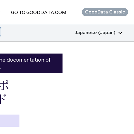
T
GO TO GOODDATA.COM
GoodData Classic
Japanese (Japan)
the documentation of
.
ポ
ド