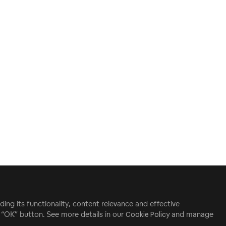
ding its functionality, content relevance and effective
e “OK” button. See more details in our
Cookie Policy
and manage