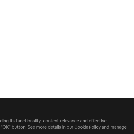
ding its functionality, content relevance and effective
e “OK” button. See more details in our
Cookie Policy
and manage