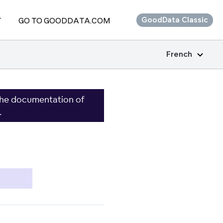
T
GO TO GOODDATA.COM
GoodData Classic
French
the documentation of
.