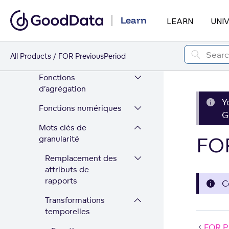
Apprendre à utiliser MAQL
Learn
LEARN
UNI
pour écrire des métriques
Référence d'expression
All Products
FOR PreviousPeriod
MAQL
Fonctions
d’agrégation
Y
Fonctions numériques
G
Mots clés de
FOR
granularité
Remplacement des
attributs de
rapports
C
Transformations
temporelles
FOR P