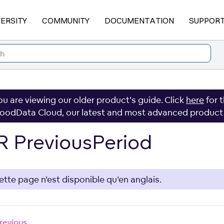
VERSITY
COMMUNITY
DOCUMENTATION
SUPPOR
ou are viewing our older product's guide. Click
here
for 
oodData Cloud, our latest and most advanced product
 PreviousPeriod
ette page n'est disponible qu'en anglais.
revious