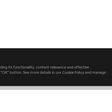
ding its functionality, content relevance and effective
e “OK” button. See more details in our
Cookie Policy
and manage
ata