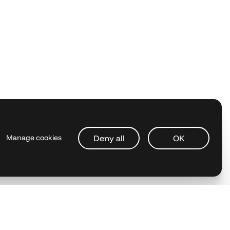
Deny all
OK
Manage cookies
Request a demo
See pricing