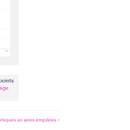
points
uage
hiques en aires empilées