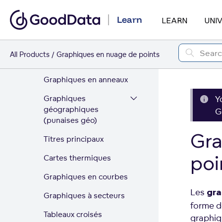
Graphiques à bulles
Learn
LEARN
UNI
Graphiques à puces
Graphiques à colonnes
All Products
Graphiques en nuage de points
Graphiques combinés
Graphiques en anneaux
Graphiques
Y
géographiques
G
(punaises géo)
Gra
Titres principaux
poi
Cartes thermiques
Graphiques en courbes
Les
gra
Graphiques à secteurs
forme d
Tableaux croisés
graphiq