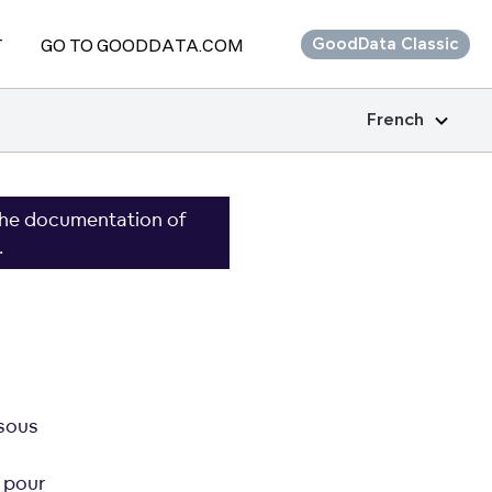
T
GO TO GOODDATA.COM
GoodData Classic
French
the documentation of
.
sous
 pour