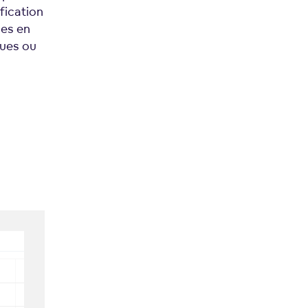
ification
ues en
ques ou