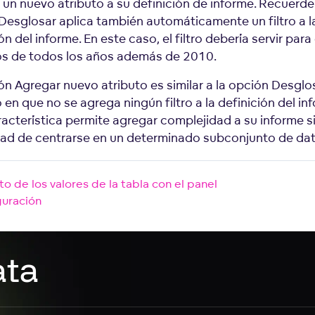
 un nuevo atributo a su definición de informe. Recuerde
Desglosar aplica también automáticamente un filtro a l
ón del informe. En este caso, el filtro debería servir para 
os de todos los años además de 2010.
ón Agregar nuevo atributo es similar a la opción Desglo
en que no se agrega ningún filtro a la definición del in
racterística permite agregar complejidad a su informe s
ad de centrarse en un determinado subconjunto de dat
o de los valores de la tabla con el panel
guración
ata