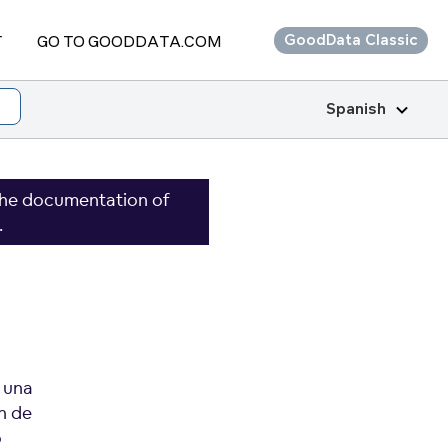
T
GO TO GOODDATA.COM
GoodData Classic
Spanish
the documentation of
.
 una
ón de
o