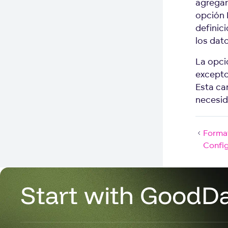
agregar
opción 
definici
los dat
La opci
excepto 
Esta ca
necesid
Format
Confi
Start with GoodD