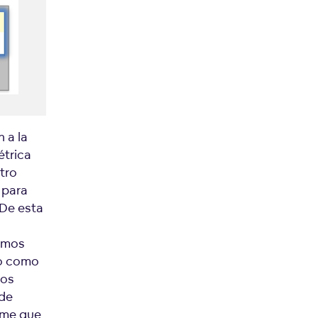
 a la
étrica
tro
 para
 De esta
damos
to como
los
 de
orme que