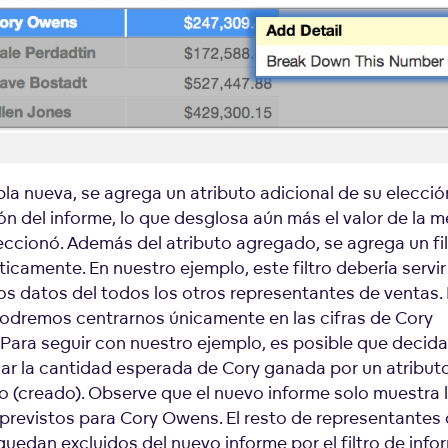
bla nueva, se agrega un atributo adicional de su elección
ón del informe, lo que desglosa aún más el valor de la m
eccionó. Además del atributo agregado, se agrega un fil
icamente. En nuestro ejemplo, este filtro debería servir
 los datos del todos los otros representantes de ventas.
odremos centrarnos únicamente en las cifras de Cory
Para seguir con nuestro ejemplo, es posible que deci
ar la cantidad esperada de Cory ganada por un atribu
 (creado). Observe que el nuevo informe solo muestra 
 previstos para Cory Owens. El resto de representantes
quedan excluidos del nuevo informe por el filtro de inf