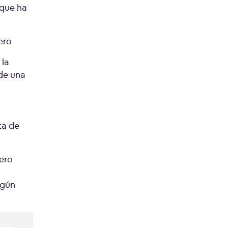
 que ha
ero
 la
de una
ta de
ero
lgún