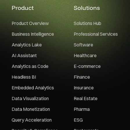
Product
Solutions
Product Overview
Solutions Hub
Business Intelligence
Professional Services
Analytics Lake
Software
AI Assistant
Healthcare
Analytics as Code
E-commerce
Headless BI
Finance
Embedded Analytics
Insurance
Data Visualization
Real Estate
Data Monetization
Pharma
Query Acceleration
ESG