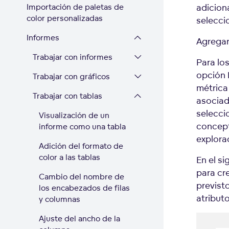
Importación de paletas de
adiciona
color personalizadas
selecci
Informes
Agregar
Trabajar con informes
Para los
opción 
Trabajar con gráficos
métrica 
Trabajar con tablas
asociad
selecci
Visualización de un
concept
informe como una tabla
explora
Adición del formato de
color a las tablas
En el s
para cr
Cambio del nombre de
previst
los encabezados de filas
atributo
y columnas
Ajuste del ancho de la