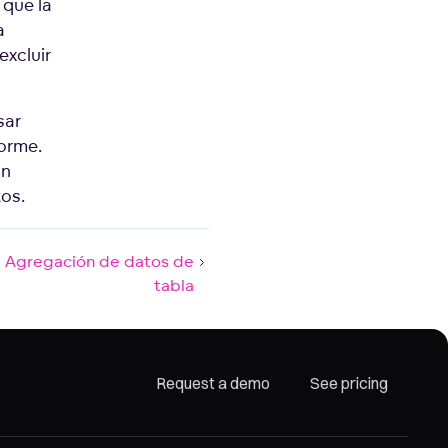
 que la
a
excluir
sar
forme.
in
os.
Agregación de datos de
tabla
Request a demo
See pricing