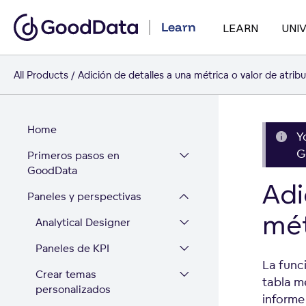
Learn
LEARN
UNI
All Products
Adición de detalles a una métrica o valor de atrib
Home
Y
G
Primeros pasos en
GoodData
Adi
Paneles y perspectivas
mét
Analytical Designer
Paneles de KPI
La func
Crear temas
tabla me
personalizados
informe