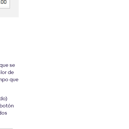
 que se
alor de
empo que
ado)
l botón
 dos