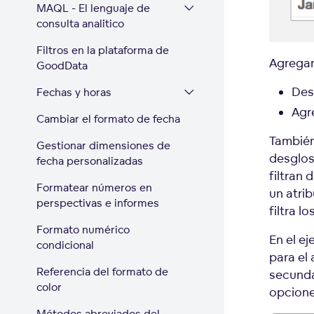
MAQL - El lenguaje de
consulta analítico
Filtros en la plataforma de
Agregar 
GoodData
Des
Fechas y horas
Agr
Cambiar el formato de fecha
También 
Gestionar dimensiones de
desglos
fecha personalizadas
filtran 
Formatear números en
un atri
perspectivas e informes
filtra 
Formato numérico
En el e
condicional
para el 
Referencia del formato de
secunda
color
opcione
Métodos abreviados del