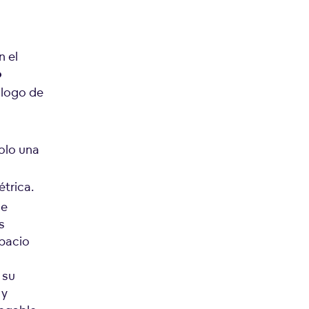
n el
o
álogo de
olo una
étrica.
ue
s
spacio
 su
 y