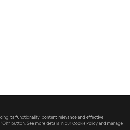
ding its functionality, content relevance and effective
e “OK” button. See more details in our
Cookie Policy
and manage