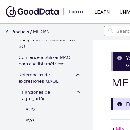
MAQL - El lenguaje de
Learn
consulta analítico
LEARN
UNI
MAQL y la
multidimensionalidad
All Products
MEDIAN
MAQL en comparación con
SQL
Comience a utilizar MAQL
Y
para escribir métricas
G
Referencias de
ME
expresiones MAQL
Funciones de
agregación
E
SUM
AVG
MIN