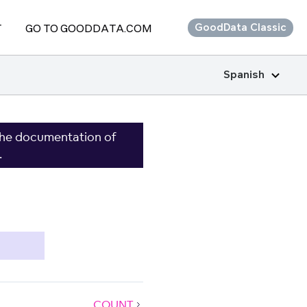
T
GO TO GOODDATA.COM
GoodData Classic
Spanish
the documentation of
.
COUNT