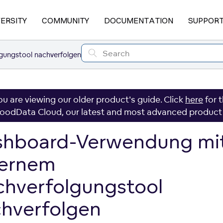
VERSITY
COMMUNITY
DOCUMENTATION
SUPPOR
ungstool nachverfolgen
ou are viewing our older product's guide. Click
here
for 
oodData Cloud, our latest and most advanced product
shboard-Verwendung mi
ternem
hverfolgungstool
hverfolgen