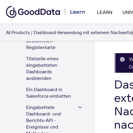
Parameter filtern
Learn
LEARN
UNI
Konfiguration eines
eingebetteten
Dashboards zur
All Products
Dashboard-Verwendung mit externem Nachverfolg
Anzeige einer
bestimmten
Registerkarte
Titelzeile eines
Y
eingebetteten
G
Dashboards
ausblenden
Da
Ein Dashboard in
ex
Salesforce einbetten
Nac
Eingebettete
Dashboard- und
nac
Berichts-API -
Ereignisse und