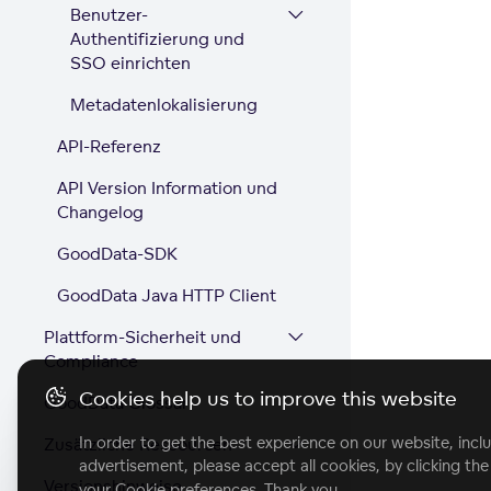
Benutzer-
Authentifizierung und
SSO einrichten
Metadatenlokalisierung
API-Referenz
API Version Information und
Changelog
GoodData-SDK
GoodData Java HTTP Client
Plattform-Sicherheit und
Compliance
Cookies help us to improve this website
GoodData Glossar
In order to get the best experience on our website, inclu
Zusätzliche Ressourcen
advertisement, please accept all cookies, by clicking th
Versionshinweise
your Cookie preferences. Thank you.