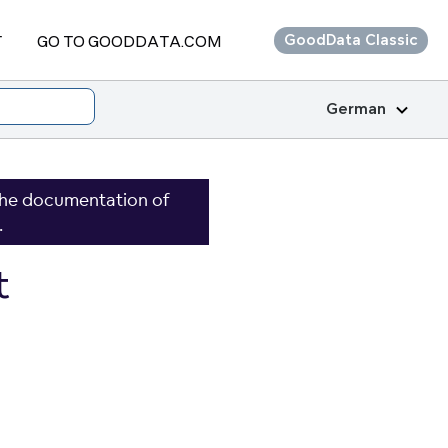
T
GO TO GOODDATA.COM
GoodData Classic
German
the documentation of
.
t